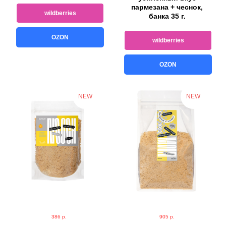
пармезана + чеснок,
wildberries
банка 35 г.
OZON
wildberries
OZON
NEW
NEW
386
р.
905
р.