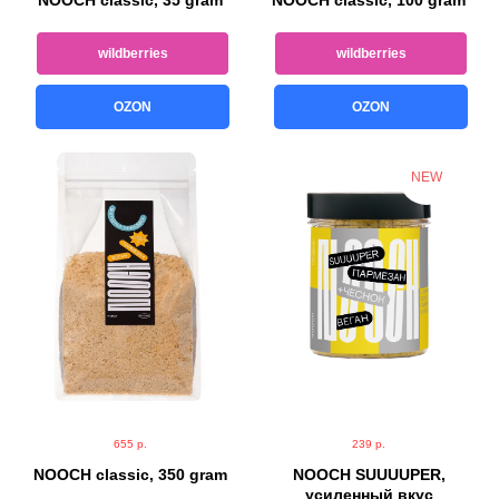
NOOCH classic, 35 gram
NOOCH classic, 100 gram
wildberries
wildberries
OZON
OZON
NEW
655
р.
239
р.
NOOCH classic, 350 gram
NOOCH SUUUUPER,
усиленный вкус