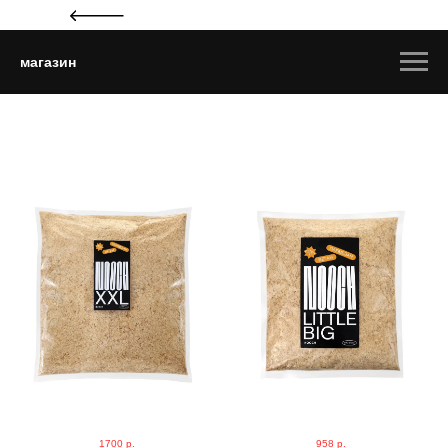
магазин
1700
р.
958
р.